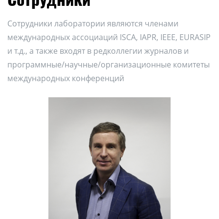
Сотрудники лаборатории являются членами
международных ассоциаций ISCA, IAPR, IEEE, EURASIP
и т.д., а также входят в редколлегии журналов и
программные/научные/организационные комитеты
международных конференций