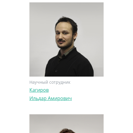
Научный сотрудник
Кагиров
Ильдар Амирович