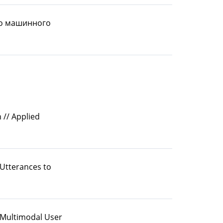
го машинного
 // Applied
 Utterances to
 A Multimodal User