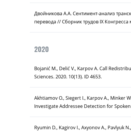
Двойникова А.А. Сентимент-анализ тран
перевода // Сборник трудов IX Конгресса м
2020
Bojanić M., Delić V., Karpov A. Call Redistr
Sciences. 2020. 10(13). ID 4653.
Akhtiamov O., Siegert I., Karpov A., Minker
Investigate Addressee Detection for Spoken 
Ryumin D., Kagirov I., Axyonov A., Pavlyuk N.