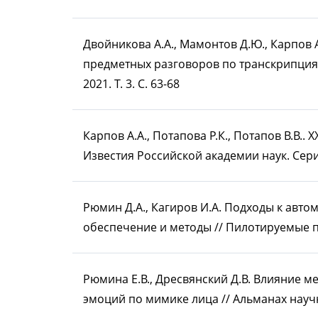
Двойникова А.А., Мамонтов Д.Ю., Карпов
предметных разговоров по транскрипция
2021. Т. 3. С. 63-68
Карпов А.А., Потапова Р.К., Потапов В.В.
Известия Российской академии наук. Серия 
Рюмин Д.А., Кагиров И.А. Подходы к ав
обеспечение и методы // Пилотируемые пол
Рюмина Е.В., Дресвянский Д.В. Влияние 
эмоций по мимике лица // Альманах научн