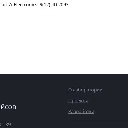
rt // Electronics. 9(12). ID 2093.
О лаборатории
Проекты
ейсов
Разработки
., 39