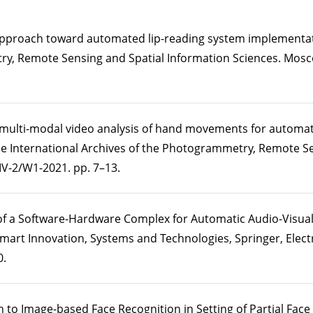
 approach toward automated lip-reading system implementat
ry, Remote Sensing and Spatial Information Sciences. Mosco
f multi-modal video analysis of hand movements for automat
The International Archives of the Photogrammetry, Remote S
IV-2/W1-2021. pp. 7–13.
 of a Software-Hardware Complex for Automatic Audio-Visua
Smart Innovation, Systems and Technologies, Springer, Ele
0.
h to Image-based Face Recognition in Setting of Partial Face