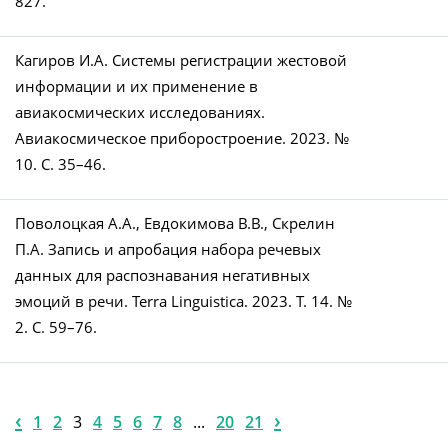
827.
Кагиров И.А. Системы регистрации жестовой
информации и их применение в
авиакосмических исследованиях.
Авиакосмическое приборостроение. 2023. №
10. С. 35–46.
Поволоцкая А.А., Евдокимова В.В., Скрелин
П.А. Запись и апробация набора речевых
данных для распознавания негативных
эмоций в речи. Terra Linguistica. 2023. Т. 14. №
2. С. 59–76.
‹
›
1
2
3
4
5
6
7
8
...
20
21