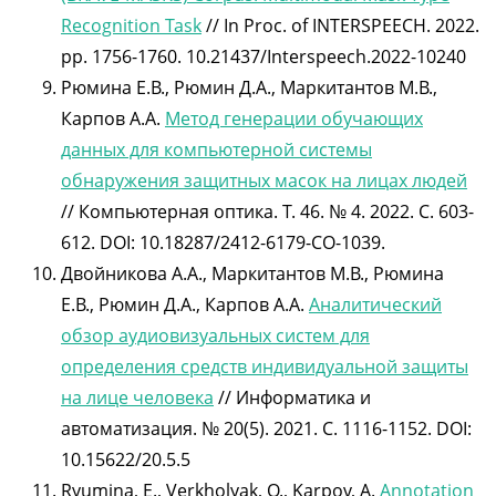
Recognition Task
// In Proc. of INTERSPEECH. 2022.
pp. 1756-1760. 10.21437/Interspeech.2022-10240
Рюмина Е.В., Рюмин Д.А., Маркитантов М.В.,
Карпов А.А.
Метод генерации обучающих
данных для компьютерной системы
обнаружения защитных масок на лицах людей
// Компьютерная оптика. Т. 46. № 4. 2022. С. 603-
612. DOI: 10.18287/2412-6179-CO-1039.
Двойникова А.А., Маркитантов М.В., Рюмина
Е.В., Рюмин Д.А., Карпов А.А.
Аналитический
обзор аудиовизуальных систем для
определения средств индивидуальной защиты
на лице человека
// Информатика и
автоматизация. № 20(5). 2021. C. 1116-1152. DOI:
10.15622/20.5.5
Ryumina, E., Verkholyak, O., Karpov, A.
Annotation