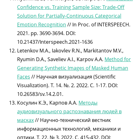
Confidence vs. Training Sample Size: Trade-Off
Solution for Partially-Continuous Categorical
Emotion Recognition
// In Proc. of INTERSPEECH.
2021. pp. 3690-3694. DOI:
10.21437/Interspeech.2021-1636
Letenkov M.A., Iakovlev R.N., Markitantov M.V.,
Ryumin D.A., Saveliev A.I., Karpov A.A.
Method for
Generating Synthetic Images of Masked Human
Faces
// Научная визуализация (Scientific
Visualization). Т. 14. №. 2. 2022. С. 1-17. DOI:
10.26583/sv.14.2.01.
Косулин К.Э., Карпов А.А.
Методы
аудиовизуального распознавания людей в
масках
// Научно-технический вестник
информационных технологий, механики и
оптики. Т. 22. № 3. 2022. С. 415-432. DOI: