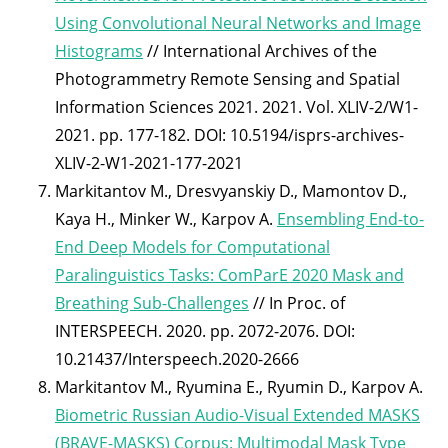
Using Convolutional Neural Networks and Image
Histograms
// International Archives of the
Photogrammetry Remote Sensing and Spatial
Information Sciences 2021. 2021. Vol. XLIV-2/W1-
2021. pp. 177-182. DOI: 10.5194/isprs-archives-
XLIV-2-W1-2021-177-2021
Markitantov M., Dresvyanskiy D., Mamontov D.,
Kaya H., Minker W., Karpov A.
Ensembling End-to-
End Deep Models for Computational
Paralinguistics Tasks: ComParE 2020 Mask and
Breathing Sub-Challenges
// In Proc. of
INTERSPEECH. 2020. pp. 2072-2076. DOI:
10.21437/Interspeech.2020-2666
Markitantov M., Ryumina E., Ryumin D., Karpov A.
Biometric Russian Audio-Visual Extended MASKS
(BRAVE-MASKS) Corpus: Multimodal Mask Type