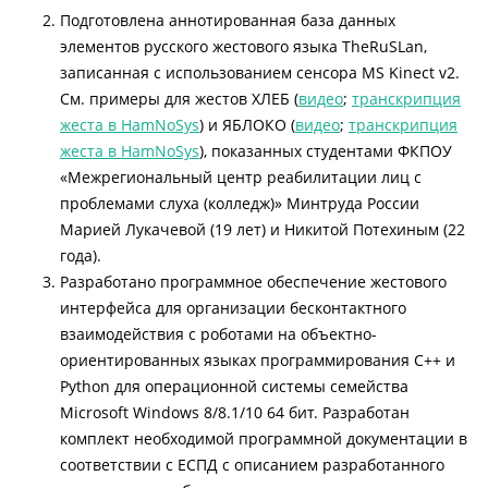
Подготовлена аннотированная база данных
элементов русского жестового языка TheRuSLan,
записанная с использованием сенсора MS Kinect v2.
См. примеры для жестов ХЛЕБ (
видео
;
транскрипция
жеста в HamNoSys
) и ЯБЛОКО (
видео
;
транскрипция
жеста в HamNoSys
), показанных студентами ФКПОУ
«Межрегиональный центр реабилитации лиц с
проблемами слуха (колледж)» Минтруда России
Марией Лукачевой (19 лет) и Никитой Потехиным (22
года).
Разработано программное обеспечение жестового
интерфейса для организации бесконтактного
взаимодействия с роботами на объектно-
ориентированных языках программирования C++ и
Python для операционной системы семейства
Microsoft Windows 8/8.1/10 64 бит. Разработан
комплект необходимой программной документации в
соответствии с ЕСПД с описанием разработанного