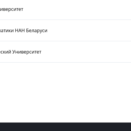
ниверситет
атики НАН Беларуси
ский Университет