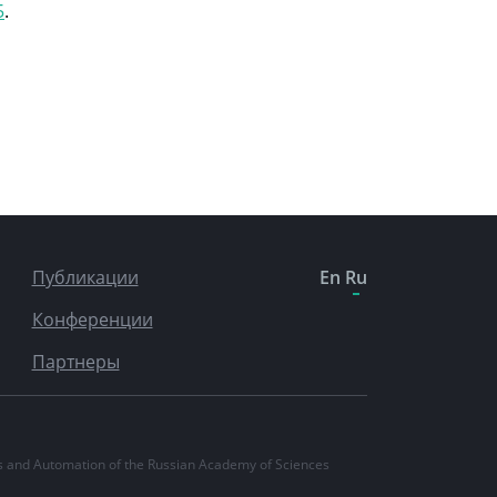
5
.
Публикации
En
Ru
Конференции
Партнеры
ics and Automation of the Russian Academy of Sciences