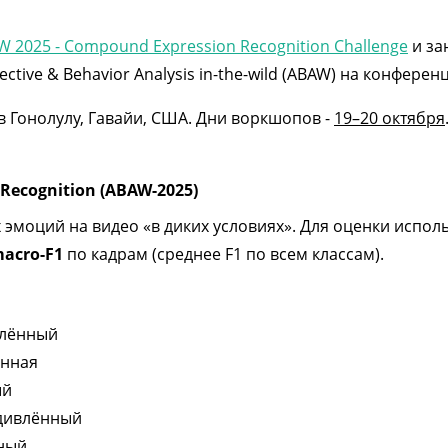
W 2025 - Compound Expression Recognition Challenge
и за
ctive & Behavior Analysis in-the-wild (ABAW) на конфере
в Гонолулу, Гавайи, США. Дни воркшопов -
19–20 октября
Recognition (ABAW-2025)
эмоций на видео «в диких условиях». Для оценки испо
acro-F1
по кадрам (среднее F1 по всем классам).
влённый
ённая
ый
дивлённый
ный