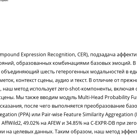
pound Expression Recognition, CER), подзадача аффект
яний, образованных комбинациями базовых эмоций. В 
, объединяющий шесть гетерогенных модальностей в ед
еток, контекст сцены, аудио и текст. В отличие от пре
аш метод использует zero-shot-компоненты, включая с
ены. Мы также вводим модуль Multi-Head Probability F
казания, после чего выполняется преобразование базо
gation (PPA) или Pair-wise Feature Similarity Aggregation
 AffWild2, 49.02% на AFEW и 34.85% на C-EXPR-DB при zer
 на целевых данных. Таким образом, наш метод эффек