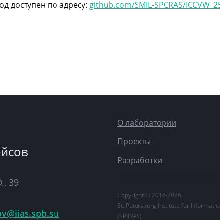
од доступен по адресу:
github.com/SMIL-SPCRAS/ICCVW_2
О лаборатории
Проекты
ейсов
Разработки
., 39
Copyright © 2018-2026
St. Petersburg Institute for Informat
ov@iias.spb.su
(SPIIRAS)