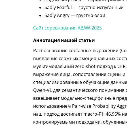
Sadly Fearful —
грустно-испуганный
Sadly Angry —
грустно-злой
Сайт соревнования ABAW-2025
Аннотация нашей статьи
Распознавание составных выражений (Com
выявление сложных эмоциональных состо
мультимодальный zero-shot-подход к CER
выражения лица, сопоставление сцены и м
специализированные обучающие данные, н
Qwen-VL для семантического понимания сц
взвешивает модально-специфичные предс
использованием Pair-wise Probability Aggre
наш подход достигает macro-F1: 46.95% на
контролируемыми подходами, обученными