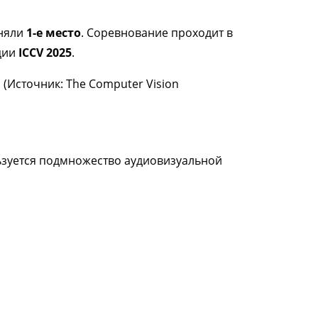
няли
1-е место
. Соревнование проходит в
нции
ICCV 2025
.
.
(Источник: The Computer Vision
льзуется подмножество аудиовизуальной