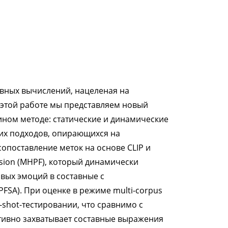
ивных вычислений, нацеленая на
этой работе мы представляем новый
ином методе: статические и динамические
жних подходов, опирающихся на
опоставление меток на основе CLIP и
usion (MHPF), который динамически
вых эмоций в составные с
 (PFSA). При оценке в режиме multi-corpus
o-shot-тестировании, что сравнимо с
тивно захватывает составные выражения