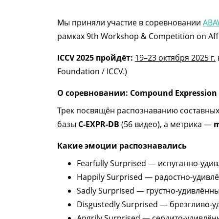
Мы приняли участие в соревновании
ABA
рамках 9th Workshop & Competition on Affe
ICCV 2025 пройдёт:
19–23 октября 2025 г.
Foundation / ICCV.)
О соревновании: Compound Expression 
Трек посвящён распознаванию составных 
базы
C-EXPR-DB
(56 видео), а метрика —
m
Какие эмоции распознавались
Fearfully Surprised —
испуганно-уди
Happily Surprised —
радостно-удивл
Sadly Surprised —
грустно-удивлённ
Disgustedly Surprised —
брезгливо-у
Angrily Surprised —
сердито-удивлён