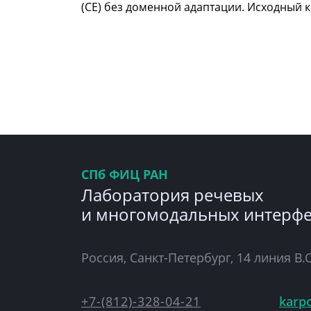
(CE) без доменной адаптации. Исходный к
СПб ФИЦ РАН
Лаборатория речевых
и многомодальных интерф
Россия, Санкт-Петербург, 14 линия В.О
+7-(812)-328-04-21
karp