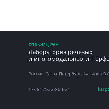
СПб ФИЦ РАН
Лаборатория речевых
и многомодальных интерф
Россия, Санкт-Петербург, 14 линия В.О
+7-(812)-328-04-21
karp