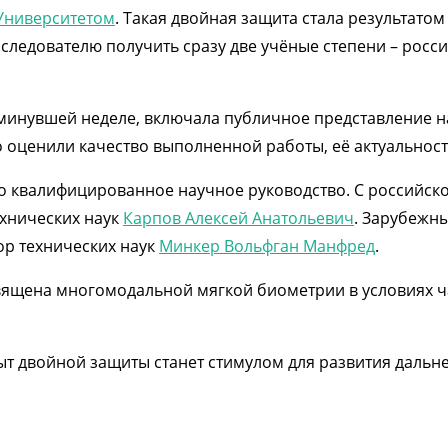
Университетом
. Такая двойная защита стала результато
следователю получить сразу две учёные степени – росси
 минувшей неделе, включала публичное представление н
 оценили качество выполненной работы, её актуальност
ло квалифицированное научное руководство. С российск
ехнических наук
Карпов Алексей Анатольевич
. Зарубежн
ор технических наук
Минкер Вольфган Манфред
.
ящена многомодальной мягкой биометрии в условиях ча
пыт двойной защиты станет стимулом для развития даль