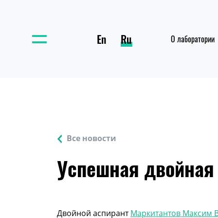
En
Ru
О лаборатории
Все новости
Успешная двойная
Двойной аспирант
Маркитантов Максим 