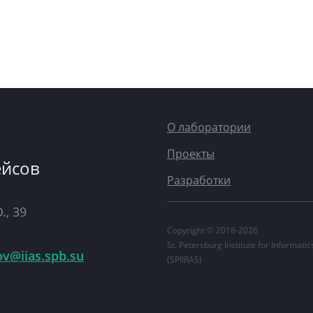
О лаборатории
Проекты
ейсов
Разработки
., 39
Copyright © 2018-2026
St. Petersburg Institute for Informat
ov@iias.spb.su
(SPIIRAS)