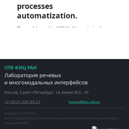
СПб ФИЦ РАН
Лаборатория речевых
и многомодальных интерфейсов
Россия, Санкт-Петербург, 14 линия В.О., 39
+7-(812)-328-04-21
karpov@iias.spb.su
Copyright © 2018-2026
St. Petersburg Institute for Informatics and Automation of the Russian Academy of
Sciences (SPIIRAS)