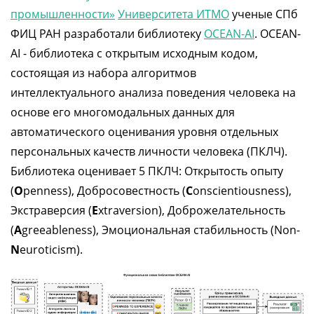
промышленности»
Университета ИТМО
ученые СПб
ФИЦ РАН разработали библиотеку
OCEAN-AI
. OCEAN-
AI - библиотека с открытым исходным кодом,
состоящая из набора алгоритмов
интеллектуального анализа поведения человека на
основе его многомодальных данных для
автоматического оценивания уровня отдельных
персональных качеств личности человека (ПКЛЧ).
Библиотека оценивает 5 ПКЛЧ: Открытость опыту
(
O
penness), Добросовестность (
C
onscientiousness),
Экстраверсия (
E
xtraversion), Доброжелательность
(
A
greeableness), Эмоциональная стабильность (Non-
N
euroticism).