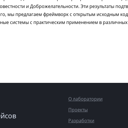
совестности и Доброжелательности. Эти результаты под
ого, мы предлагаем фреймворк с открытым исходным ко
тные системы с практическим применением в различных
О лаборатории
Проекты
ейсов
Разработки