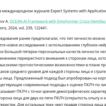
международном журнале Expert Systems with Applications
pov A.
OCEAN-AI Framework with EmoFormer Cross-Hemiface A
ons, 2024, vol. 239, 122441.
дования ранее предполагали, что тип личности можно о
ается новое исследование с использованием глубоких не
ки Большой пятерки персональных качеств личности чел
енением перекрестного внимания к сторонам лица, кот
 высокими прогностическими возможностями в плане пр
ков среднего уровня для каждой стороны лица и страт
 лица. Предложенный подход был апробирован на корпус
ществующие современные подходы к оценке ПКЛЧ по лиц
сказывает ПКЛЧ с точки зрения демографических характе
торона лица для двух из пяти ПКЛЧ (открытость опыту и
еристик. Для остальных трех черт правая сторона лица 