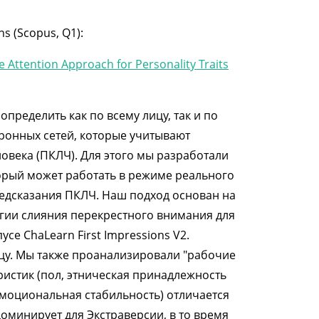
 (Scopus, Q1):
ttention Approach for Personality Traits
пределить как по всему лицу, так и по
йронных сетей, которые учитывают
овека (ПКЛЧ). Для этого мы разработали
орый может работать в режиме реального
едсказания ПКЛЧ. Наш подход основан на
егии слияния перекрестного внимания для
е ChaLearn First Impressions V2.
у. Мы также проанализировали "рабочие
ристик (пол, этническая принадлежность
 эмоциональная стабильность) отличается
доминирует для Экстраверсии, в то время