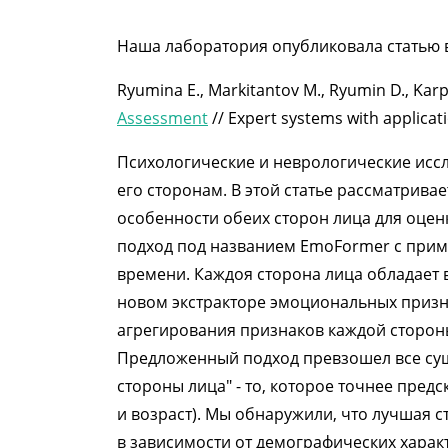
Наша лаборатория опубликовала статью в 
Ryumina E., Markitantov M., Ryumin D., Kar
Assessment
// Expert systems with applicati
Психологические и неврологические иссле
его сторонам. В этой статье рассматрив
особенности обеих сторон лица для оцен
подход под названием EmoFormer с прим
времени. Каждоя сторона лица обладает
новом экстракторе эмоциональных призна
агрегирования признаков каждой стороны
Предложенный подход превзошел все су
стороны лица" - то, которое точнее пред
и возраст). Мы обнаружили, что лучшая с
в зависимости от демографических характ