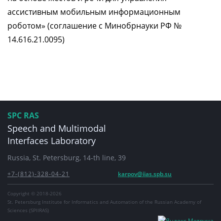
ассистивным мобильным информационным
роботом» (соглашение с Минобрнауки РФ №
14.616.21.0095)
SPC RAS
Speech and Multimodal
Interfaces Laboratory
Russia, St. Petersburg, 14-th line, 39
+7-(812)-328-04-21
karpov@iias.spb.su
Copyright © 2018-2026
St. Petersburg Institute for Informatics and Automation of the Russian Academy of
Sciences (SPIIRAS)