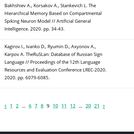
Bakhshiev A., Korsakov A., Stankevich L. The
Hierarchical Memory Based on Compartmental
Spiking Neuron Model // Artificial General
Intelligence. 2020. pp. 34-43.
Kagirov I., Ivanko D., Ryumin D., Axyonov A.,
Karpov A. TheRuSLan: Database of Russian Sign
Language // Proceedings of the 12th Language
Resources and Evaluation Conference LREC-2020.
2020. pp. 6079-6085.
‹
›
1
2
...
6
7
8
9
10
11
12
...
20
21