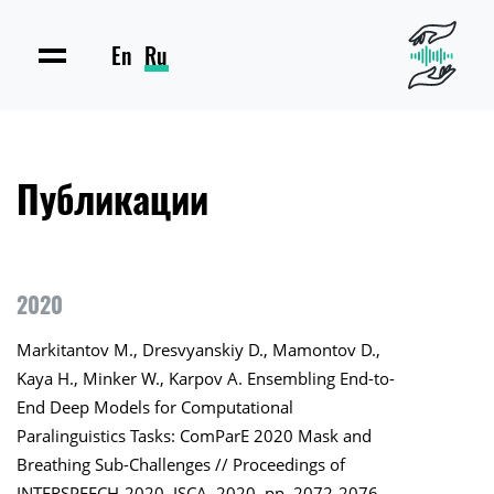
En
Ru
Публикации
2020
Markitantov M., Dresvyanskiy D., Mamontov D.,
Kaya H., Minker W., Karpov A. Ensembling End-to-
End Deep Models for Computational
Paralinguistics Tasks: ComParE 2020 Mask and
Breathing Sub-Challenges // Proceedings of
INTERSPEECH-2020, ISCA, 2020. pp. 2072-2076.