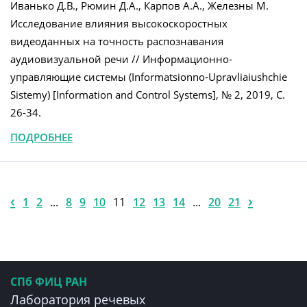
Иванько Д.В., Рюмин Д.А., Карпов А.А., Железны М.
Исследование влияния высокоскоростных
видеоданных на точность распознавания
аудиовизуальной речи // Информационно-
управляющие системы (Informatsionno-Upravliaiushchie
Sistemy) [Information and Control Systems], № 2, 2019, C.
26-34.
ПОДРОБНЕЕ
‹
›
1
2
...
8
9
10
11
12
13
14
...
20
21
СПб ФИЦ РАН
Лаборатория речевых