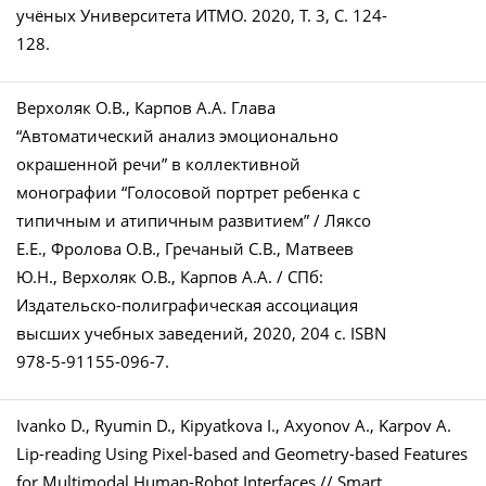
учёных Университета ИТМО. 2020, Т. 3, С. 124-
128.
Верхоляк О.В., Карпов А.А. Глава
“Автоматический анализ эмоционально
окрашенной речи” в коллективной
монографии “Голосовой портрет ребенка с
типичным и атипичным развитием” / Ляксо
Е.Е., Фролова О.В., Гречаный С.В., Матвеев
Ю.Н., Верхоляк О.В., Карпов А.А. / СПб:
Издательско-полиграфическая ассоциация
высших учебных заведений, 2020, 204 c. ISBN
978-5-91155-096-7.
Ivanko D., Ryumin D., Kipyatkova I., Axyonov A., Karpov A.
Lip-reading Using Pixel-based and Geometry-based Features
for Multimodal Human-Robot Interfaces // Smart