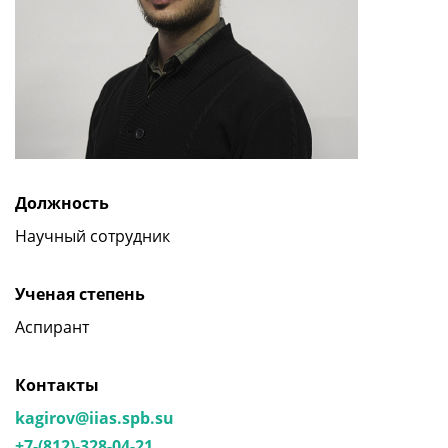
Должность
Научный сотрудник
Ученая степень
Аспирант
Контакты
kagirov@iias.spb.su
+7-(812)-328-04-21