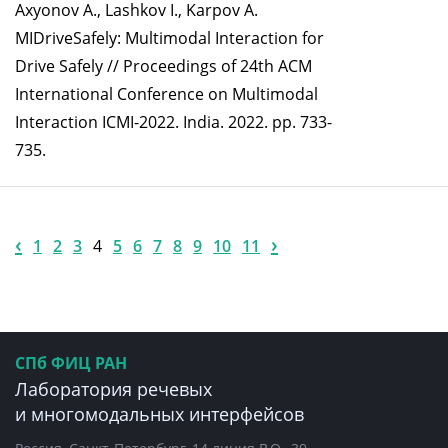
Axyonov A., Lashkov I., Karpov A.
MIDriveSafely: Multimodal Interaction for
Drive Safely // Proceedings of 24th ACM
International Conference on Multimodal
Interaction ICMI-2022. India. 2022. pp. 733-
735.
‹
›
1
2
3
4
5
6
7
8
9
10
11
СПб ФИЦ РАН
Лаборатория речевых
и многомодальных интерфейсов