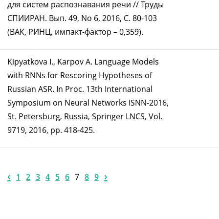
для систем распознавания речи // Труды
СПИИРАН. Вып. 49, No 6, 2016, С. 80-103
(ВАК, РИНЦ, импакт-фактор – 0,359).
Kipyatkova I., Karpov A. Language Models
with RNNs for Rescoring Hypotheses of
Russian ASR. In Proc. 13th International
Symposium on Neural Networks ISNN-2016,
St. Petersburg, Russia, Springer LNCS, Vol.
9719, 2016, pp. 418-425.
‹
›
1
2
3
4
5
6
7
8
9