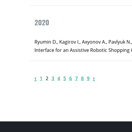
2020
Ryumin D., Kagirov I., Axyonov A., Pavlyuk N.
Interface for an Assistive Robotic Shopping Ca
‹
›
1
2
3
4
5
6
7
8
9