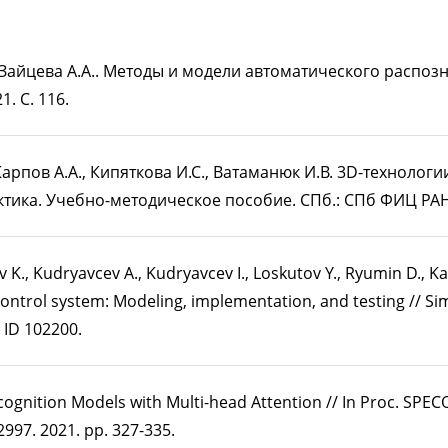
., Зайцева А.А.. Методы и модели автоматического распоз
. C. 116.
 Карпов А.А., Кипяткова И.С., Ватаманюк И.В. 3D-техноло
ика. Учебно-методическое пособие. СПб.: СПб ФИЦ РАН. 
hev K., Kudryavcev A., Kudryavcev I., Loskutov Y., Ryumin D., K
control system: Modeling, implementation, and testing // Si
. ID 102200.
cognition Models with Multi-head Attention // In Proc. SPE
2997. 2021. pp. 327-335.