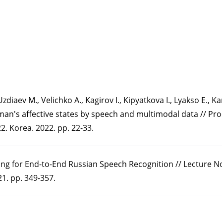
diaev M., Velichko A., Kagirov I., Kipyatkova I., Lyakso E., K
man's affective states by speech and multimodal data // Pro
2. Korea. 2022. pp. 22-33.
rning for End-to-End Russian Speech Recognition // Lecture 
1. pp. 349-357.