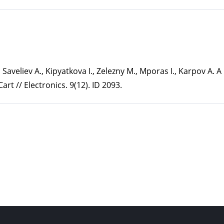
, Saveliev A., Kipyatkova I., Zelezny M., Mporas I., Karpov A.
rt // Electronics. 9(12). ID 2093.