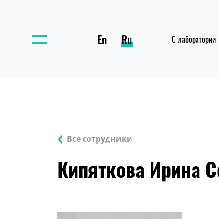
En
Ru
О лаборатории
Все сотрудники
Кипяткова Ирина С