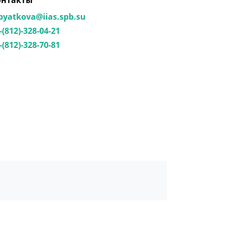
онтакты
pyatkova@iias.spb.su
-(812)-328-04-21
-(812)-328-70-81