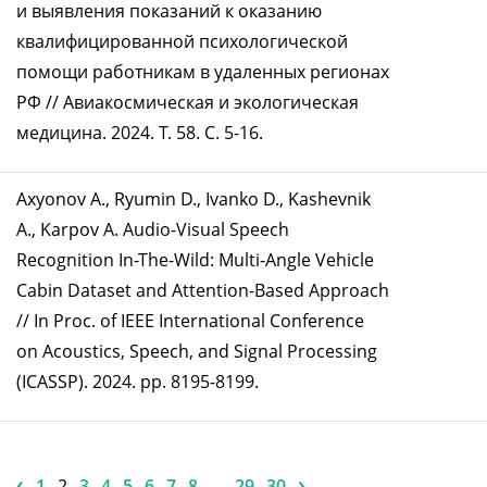
и выявления показаний к оказанию
квалифицированной психологической
помощи работникам в удаленных регионах
РФ // Авиакосмическая и экологическая
медицина. 2024. Т. 58. С. 5-16.
Axyonov A., Ryumin D., Ivanko D., Kashevnik
A., Karpov A. Audio-Visual Speech
Recognition In-The-Wild: Multi-Angle Vehicle
Cabin Dataset and Attention-Based Approach
// In Proc. of IEEE International Conference
on Acoustics, Speech, and Signal Processing
(ICASSP). 2024. pp. 8195-8199.
‹
›
1
2
3
4
5
6
7
8
...
29
30