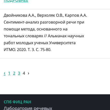
ПОДРОБНЕЕ
Двойникова А.А., Верхоляк О.В., Карпов А.А.
Сентимент-анализ разговорной речи при
помощи метода, основанного на
тональных словарях // Альманах научных
работ молодых ученых Университета
ИТМО. 2020. Т. 3. С. 75-80.
‹
›
1
2
3
4
СПб ФИЦ РАН
Лаборатория речевых